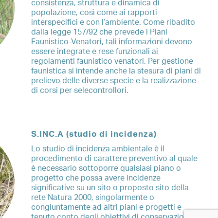
consistenza, struttura e dinamica di
popolazione, così come ai rapporti
interspecifici e con l’ambiente. Come ribadito
dalla legge 157/92 che prevede i Piani
Faunistico-Venatori, tali informazioni devono
essere integrate e rese funzionali ai
regolamenti faunistico venatori. Per gestione
faunistica si intende anche la stesura di piani di
prelievo delle diverse specie e la realizzazione
di corsi per selecontrollori.
S.INC.A (studio di incidenza)
Lo studio di incidenza ambientale è il
procedimento di carattere preventivo al quale
è necessario sottoporre qualsiasi piano o
progetto che possa avere incidenze
significative su un sito o proposto sito della
rete Natura 2000, singolarmente o
congiuntamente ad altri piani e progetti e
tenuto conto degli obiettivi di conservazione