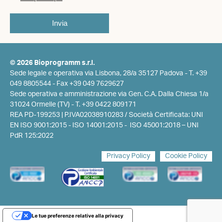
© 2026 Bioprogramm s.r.l.
Sede legale e operativa via Lisbona, 28/a 35127 Padova -
T. +39
049 8805544
- Fax +39 049 7629627
Sede operativa e amministrazione via Gen. C.A. Dalla Chiesa 1/a
31024 Ormelle (TV) -
T. +39 0422 809171
REA PD-199253 | P.IVA02038910283 / Società Certificata: UNI
EN ISO 9001:2015 - ISO 14001:2015 - ISO 45001:2018 – UNI
PdR 125:2022
Privacy Policy
Cookie Policy
Le tue preferenze relative alla privacy