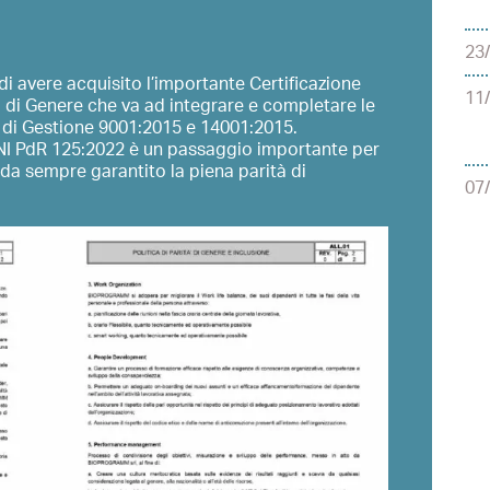
23
i avere acquisito l’importante Certificazione
11
à di Genere che va ad integrare e completare le
i di Gestione 9001:2015 e 14001:2015.
 UNI PdR 125:2022 è un passaggio importante per
 da sempre garantito la piena parità di
07