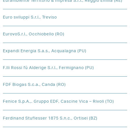
Eurambiente Territorio & Impresa S.r.l., Reggio Emilia (RE)
Euro sviluppi S.r.l., Treviso
EurovoS.r.l., Occhiobello (RO)
Expandi Energia S.a.s., Acqualagna (PU)
F.lli Rossi fù Alderige S.r.l., Fermignano (PU)
FDF Biogas S.c.a., Canda (RO)
Fenice S.p.A.,. Gruppo EDF, Cascine Vica – Rivoli (TO)
Ferdinand Stuflesser 1875 S.n.c., Ortisei (BZ)