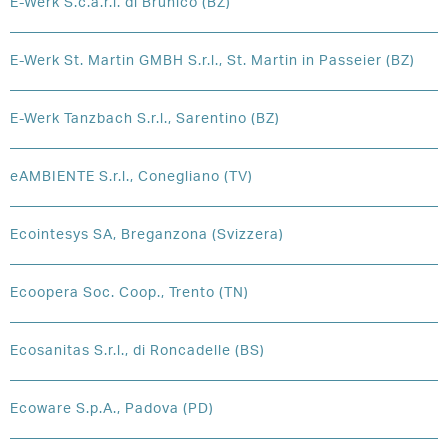
E-Werk S.c.a.r.l. di Brunico (BZ)
E-Werk St. Martin GMBH S.r.l., St. Martin in Passeier (BZ)
E-Werk Tanzbach S.r.l., Sarentino (BZ)
eAMBIENTE S.r.l., Conegliano (TV)
Ecointesys SA, Breganzona (Svizzera)
Ecoopera Soc. Coop., Trento (TN)
Ecosanitas S.r.l., di Roncadelle (BS)
Ecoware S.p.A., Padova (PD)