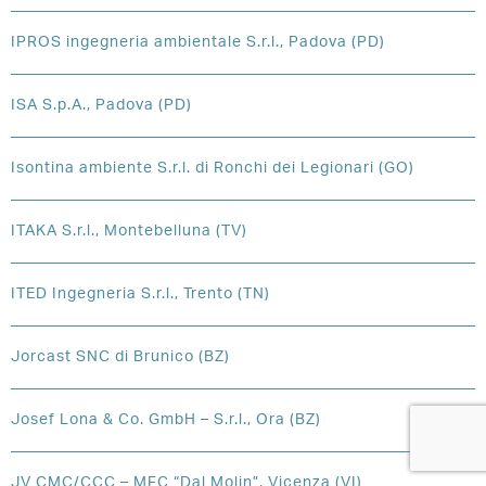
IPROS ingegneria ambientale S.r.l., Padova (PD)
ISA S.p.A., Padova (PD)
Isontina ambiente S.r.l. di Ronchi dei Legionari (GO)
ITAKA S.r.l., Montebelluna (TV)
ITED Ingegneria S.r.l., Trento (TN)
Jorcast SNC di Brunico (BZ)
Josef Lona & Co. GmbH – S.r.l., Ora (BZ)
JV CMC/CCC – MFC “Dal Molin”, Vicenza (VI)