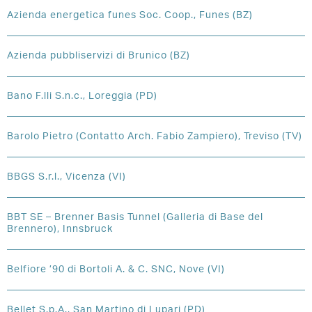
Azienda energetica funes Soc. Coop., Funes (BZ)
Azienda pubbliservizi di Brunico (BZ)
Bano F.lli S.n.c., Loreggia (PD)
Barolo Pietro (Contatto Arch. Fabio Zampiero), Treviso (TV)
BBGS S.r.l., Vicenza (VI)
BBT SE – Brenner Basis Tunnel (Galleria di Base del
Brennero), Innsbruck
Belfiore ’90 di Bortoli A. & C. SNC, Nove (VI)
Bellet S.p.A., San Martino di Lupari (PD)