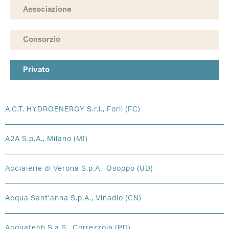
Associazione
Consorzio
Privato
A.C.T. HYDROENERGY S.r.l., Forlì (FC)
A2A S.p.A., Milano (MI)
Acciaierie di Verona S.p.A., Osoppo (UD)
Acqua Sant’anna S.p.A., Vinadio (CN)
Acquatech S.a.S., Correzzola (PD)