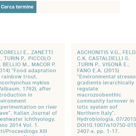
Cerca termine
ICORELLI E., ZANETTI
ASCHONITIS V.G., FELD
., TURIN P., PICCOLO
C.K, CASTALDELLI G.
., BELLIO M., MACOR P.
,TURIN P., VISONÀ E.,
2014) “Food adaptation
FANO E.A. (2015)
 rainbow trout,
“Environmental stresso
ncorhynchus mykiss
gradients ierarchically
Walbaum, 1792), after
regulate
troduction in
macrozoobenthic
nvironment
community turnover in
xperimentation on river
lotic system sof
ave”. Italian Journal of
Northern Italy”.
reshwater Ichthyology.
Hydrobiologia, 07/2015
nno 2014 Vol. 1.
DOI10.1007/s10750-015
ti/Proceedings XIII
2407-x, pp. 1-17.