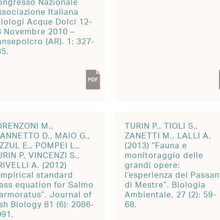
ongresso Nazionale
ssociazione Italiana
tiologi Acque Dolci 12-
3 Novembre 2010 –
nsepolcro (AR). 1: 327-
35.
ORENZONI M.,
TURIN P., TIOLI S.,
IANNETTO D., MAIO G.,
ZANETTI M., LALLI A.
IZZUL E., POMPEI L.,
(2013) “Fauna e
URIN P, VINCENZI S.,
monitoraggio delle
RIVELLI A. (2012)
grandi opere:
Empirical standard
l’esperienza del Passan
ass equation for Salmo
di Mestre”. Biologia
armoratus”. Journal of
Ambientale, 27 (2): 59-
sh Biology 81 (6): 2086-
68.
091.