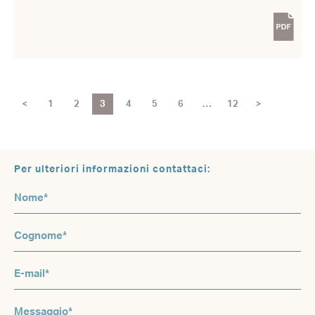
<
1
2
3
4
5
6
…
12
>
Per ulteriori informazioni contattaci: